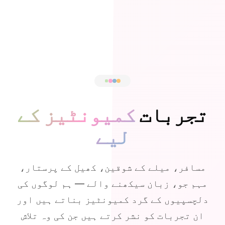
تجربات
کمیونٹیز کے
لیے
مسافر، میلے کے شوقین، کھیل کے پرستار،
مہم جو، زبان سیکھنے والے — ہم لوگوں کی
دلچسپیوں کے گرد کمیونٹیز بناتے ہیں اور
ان تجربات کو نشر کرتے ہیں جن کی وہ تلاش