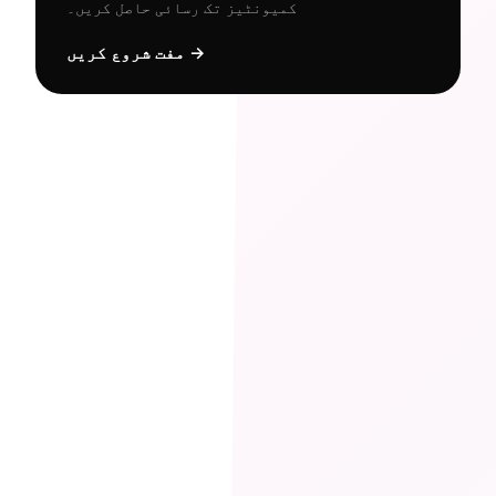
کمیونٹیز تک رسائی حاصل کریں۔
مفت شروع کریں →