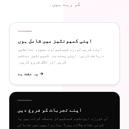
کر رہے ہیں۔
اپنی کمیونٹیز میں شامل ہوں
اپنے قریب ٹورز، فیسٹیولز، میچز، نمائشیں
دریافت کریں۔ اپنی پسندیدہ کمیونٹیز منتخب
کریں اور تلاش شروع کریں۔
یہ مفت ہے →
اپنے تجربات کو فروغ دیں
آپ ٹورز، ایونٹس، فیسٹیولز منعقد کرتے ہیں یا
کوئی مقام چلاتے ہیں؟ ہماری ایپس میں جذباتی